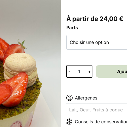
À partir de
24,00
€
Parts
-
+
Ajou
Allergenes
Lait, Oeuf, Fruits à coque
Conseils de conservatio