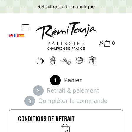
Retrait gratuit en boutique
0
Panier
1
Retrait & paiement
2
Compléter la commande
3
CONDITIONS DE RETRAIT